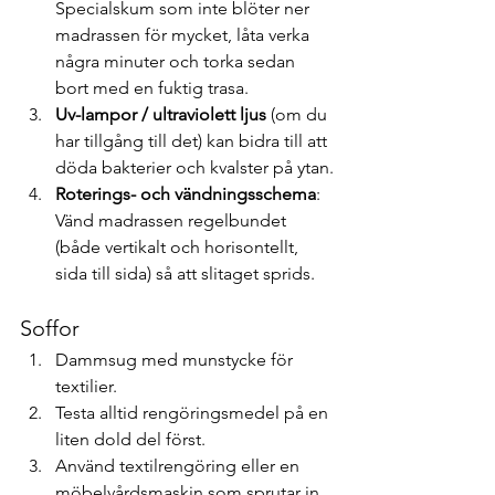
Specialskum som inte blöter ner 
madrassen för mycket, låta verka 
några minuter och torka sedan 
bort med en fuktig trasa.
Uv-lampor / ultraviolett ljus
 (om du 
har tillgång till det) kan bidra till att 
döda bakterier och kvalster på ytan.
Roterings- och vändningsschema
: 
Vänd madrassen regelbundet 
(både vertikalt och horisontellt, 
sida till sida) så att slitaget sprids.
Soffor
Dammsug med munstycke för 
textilier.
Testa alltid rengöringsmedel på en 
liten dold del först.
Använd textilrengöring eller en 
möbelvårdsmaskin som sprutar in 