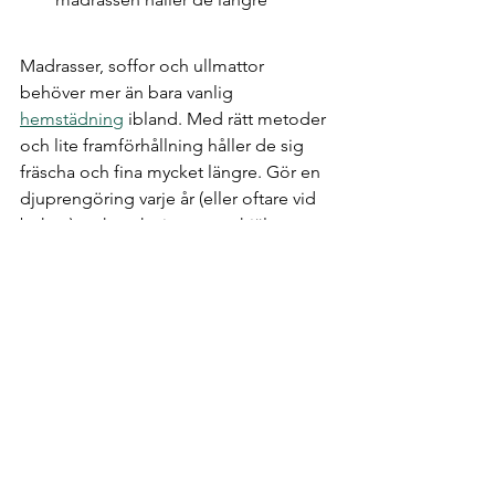
Madrasser, soffor och ullmattor 
behöver mer än bara vanlig 
hemstädning
 ibland. Med rätt metoder 
och lite framförhållning håller de sig 
fräscha och fina mycket längre. Gör en 
djuprengöring varje år (eller oftare vid 
behov), och tveka inte att ta hjälp av 
proffs om det behövs. Det lönar sig 
både i trivsel och livslängd.