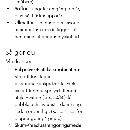
småbarn)
Soffor
 – ungefär en gång per år, 
plus när fläckar uppstår
Ullmattor
 – en gång per säsong, 
ibland oftare om de ligger i ett 
rum där ni tillbringar mycket tid
Så gör du
Madrasser
Bakpulver + ättika kombination
: 
Strö ett tunt lager 
bikarbonat/bakpulver, låt verka 
cirka 1 timme. Spraya lätt med 
ättika+vatten (t.ex. 50/50), låt 
bubbla och avdunsta, dammsug 
sedan ordentligt. (Källa: “Tips för 
djuprengöring” guide)
Skum-/madrassrengöringsmedel
: 