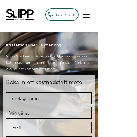
031-13 16 10
Kaffemaskiner i Göteborg
Slipp Städning hjälper er med hantering av era
kaffemaskiner och andra kringtjänster. Kontakta
oss för ett kostnadsfritt möte!
Boka in ett kostnadsfritt möte