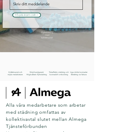
Få pris inom 24h >
Flyttstädning
med
kollektivavtal
Kollektivavtal och
Nöjd-kundgaranti
Tidseffektiv städning och
Inga dolda kostnader
nöjda medarbetare
Högkvalitativ flyttstädning
kostnadsfri ombokning
Betalning via faktura
Alla våra medarbetare som arbetar
med städning omfattas av
kollektivavtal slutet mellan Almega
Tjänsteförbunden