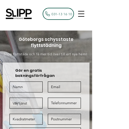
031-13 16 10
Göteborgs schysstaste
flyttstädning
Slipp flyttstäda och få mer tid över till ert nya hem!
Gör en gratis
bokningsförfrågan