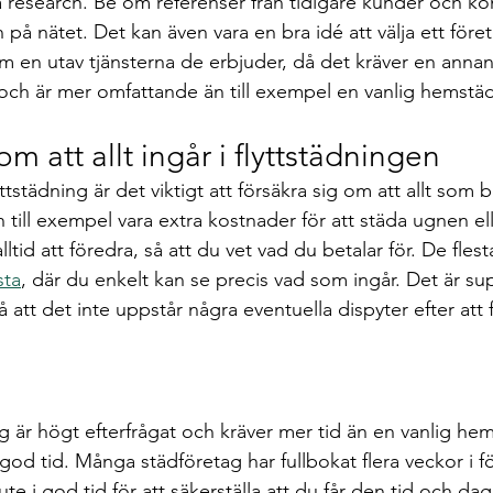
ra research. Be om referenser från tidigare kunder och kon
å nätet. Det kan även vara en bra idé att välja ett före
som en utav tjänsterna de erbjuder, då det kräver en annan
och är mer omfattande än till exempel en vanlig hemstä
m att allt ingår i flyttstädningen
yttstädning är det viktigt att försäkra sig om att allt som
an till exempel vara extra kostnader för att städa ugnen ell
 alltid att föredra, så att du vet vad du betalar för. De fle
sta
, där du enkelt kan se precis vad som ingår. Det är supe
att det inte uppstår några eventuella dispyter efter att 
g är högt efterfrågat och kräver mer tid än en vanlig hem
i god tid. Många städföretag har fullbokat flera veckor i f
 ute i god tid för att säkerställa att du får den tid och d