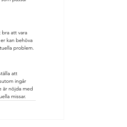
 bra att vara 
 er kan behöva 
uella problem.
älla att 
ssutom ingår 
te är nöjda med 
ella missar. 