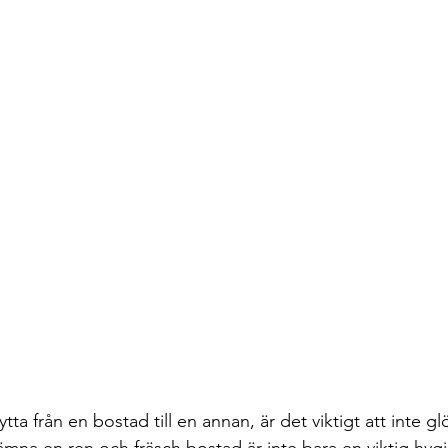
ytta från en bostad till en annan, är det viktigt att inte 
lämna en ren och fräsch bostad är inte bara en viktig hygi