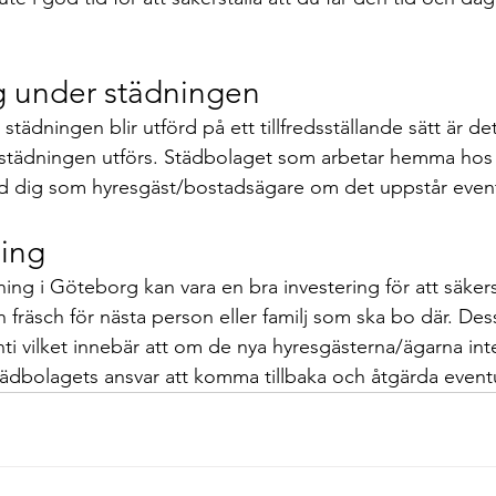
ig under städningen
t städningen blir utförd på ett tillfredsställande sätt är det
å städningen utförs. Städbolaget som arbetar hemma hos
 dig som hyresgäst/bostadsägare om det uppstår event
ing
ning i Göteborg kan vara en bra investering för att säkerst
 fräsch för nästa person eller familj som ska bo där. De
nti vilket innebär att om de nya hyresgästerna/ägarna in
tädbolagets ansvar att komma tillbaka och åtgärda eventu