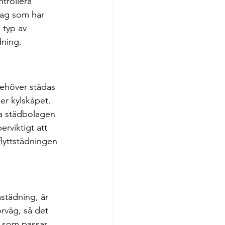
trollera 
tag som har 
 typ av 
dning.
 behöver städas 
er kylskåpet. 
sta städbolagen 
rviktigt att 
flyttstädningen 
städning, är 
örväg, så det 
ag som passar 