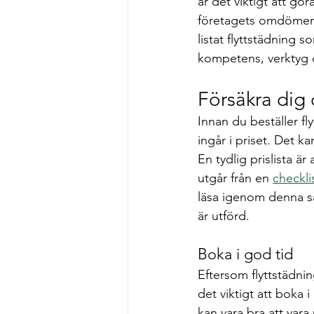
är det viktigt att gö
företagets omdömen p
listat flyttstädning 
kompetens, verktyg 
Försäkra dig o
Innan du beställer fl
ingår i priset. Det k
En tydlig prislista är
utgår från en 
checkli
läsa igenom denna så 
är utförd.
Boka i god tid
Eftersom flyttstädnin
det viktigt att boka 
kan vara bra att vara