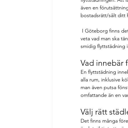
även en förutsättning
bostadsrätt/sålt ditt 
 I Göteborg finns det många företag som erbjuder flyttstädning, men det kan vara svårt att 
veta vad man ska tänk
smidig flyttstädning
Vad innebär f
En flyttstädning inn
alla rum, inklusive 
man även putsa fönster
omfattande än en van
Välj rätt städ
Det finns många föret