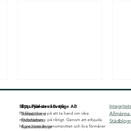
Integritet
Slipp Tjänster I Sverige AB
Ett urval av våra tjänster
På Slipp tror vi på att ta hand om våra
Hemstädning
Allmänna v
medarbetare
Flyttstädning
- på riktigt. Genom att erbjuda
Städblog
högre löner än genomsnittet och bra förmåner
Kontorsstädning