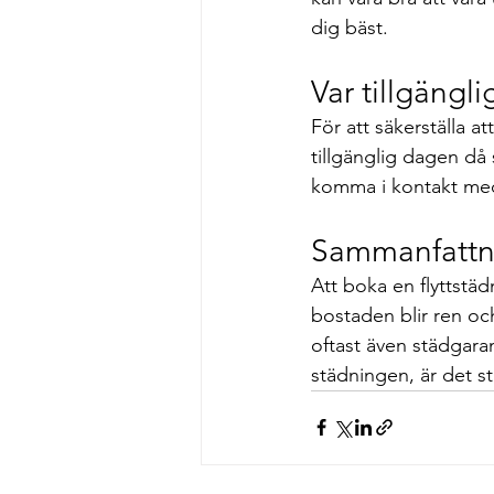
dig bäst.
Var tillgängl
För att säkerställa at
tillgänglig dagen d
komma i kontakt med
Sammanfattn
Att boka en flyttstäd
bostaden blir ren och
oftast även städgara
städningen, är det s